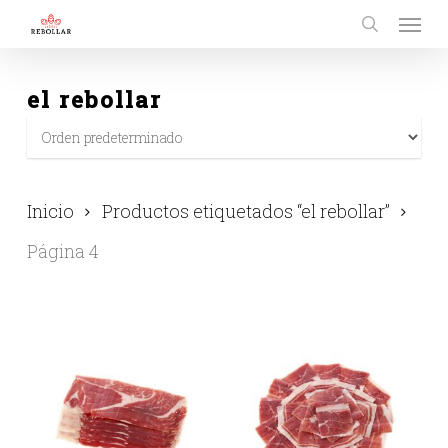
Menu
Skip
to
search
main
el rebollar
content
Inicio
Productos etiquetados “el rebollar”
Página 4